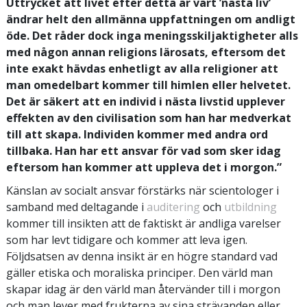
Uttrycket att livet efter detta är vårt ’nästa liv’
ändrar helt den allmänna uppfattningen om andligt
öde. Det råder dock inga meningsskiljaktigheter alls
med någon annan religions lärosats, eftersom det
inte exakt hävdas enhetligt av alla religioner att
man omedelbart kommer till himlen eller helvetet.
Det är säkert att en individ i nästa livstid upplever
effekten av den civilisation som han har medverkat
till att skapa. Individen kommer med andra ord
tillbaka. Han har ett ansvar för vad som sker idag
eftersom han kommer att uppleva det i morgon.”
Känslan av socialt ansvar förstärks när scientologer i
samband med deltagande i
auditering
och
utbildning
kommer till insikten att de faktiskt är andliga varelser
som har levt tidigare och kommer att leva igen.
Följdsatsen av denna insikt är en högre standard vad
gäller etiska och moraliska principer. Den värld man
skapar idag är den värld man återvänder till i morgon
och man lever med frukterna av sina strävanden eller