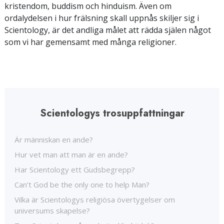
kristendom, buddism och hinduism. Även om
ordalydelsen i hur frälsning skall uppnås skiljer sig i
Scientology, är det andliga målet att rädda själen något
som vi har gemensamt med många religioner.
Scientologys trosuppfattningar
Är människan en ande?
Hur vet man att man är en ande?
Har Scientology ett Gudsbegrepp?
Can’t God be the only one to help Man?
Vilka är Scientologys religiösa övertygelser om
universums skapelse?