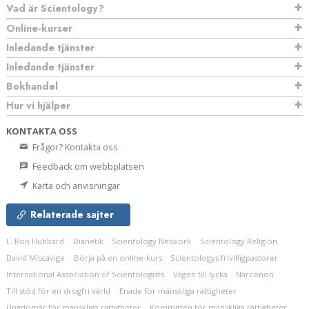
Vad är Scientology?
Online-kurser
Inledande tjänster
Inledande tjänster
Bokhandel
Hur vi hjälper
KONTAKTA OSS
Frågor? Kontakta oss
Feedback om webbplatsen
Karta och anvisningar
Relaterade sajter
L. Ron Hubbard
Dianetik
Scientology Network
Scientology Religion
David Miscavige
Börja på en online-kurs
Scientologys frivilligpastorer
International Association of Scientologists
Vägen till lycka
Narconon
Till stöd för en drogfri värld
Enade för mänskliga rättigheter
Ungdomar för mänskliga rättigheter
Kommittén för mänskliga rättigheter