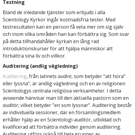
Testning
Bland de inledande tjänster som erbjuds i alla
Scientology Kyrkor ingår kostnadsfria tester. Med
testresultaten kan en person få veta mer om sig själv
och inom vilka områden han kan förbättra sig. Som svar
på detta tillhandahåller kyrkan en lång rad
introduktionskurser för att hjälpa människor att
förbättra sina liv och villkor.
Auditering (andlig vägledning)
Auditering
, från latinets
audire
, som betyder ”att höra”
eller lyssna”, är andlig vägledning och en av religionen
Scientologys centrala religiösa verksamheter. I detta
avseende hänvisar man till den aktuella pastorn som en
auditör
, vilket betyder ”en som lyssnar”. Auditering består
av individuella sessioner, där en församlingsmedlem
erhåller hjälp av en Scientologi-auditör, utbildad och
kvalificerad att förbättra individer genom auditering.
Auditering utförs också till hela grupper av