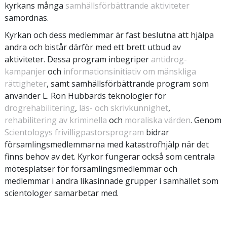
kyrkans många
samhällsförbättrande aktiviteter
samordnas.
Kyrkan och dess medlemmar är fast beslutna att hjälpa
andra och bistår därför med ett brett utbud av
aktiviteter. Dessa program inbegriper
antidrog-
kampanjer
och
informationsinitiativ om mänskliga
rättigheter
, samt samhällsförbättrande program som
använder L. Ron Hubbards teknologier för
drogrehabilitering
,
läs- och skrivkunnighet
,
rehabilitering av kriminella
och
moraliska värden
. Genom
Scientologys frivilligpastorsprogram
bidrar
församlingsmedlemmarna med katastrofhjälp när det
finns behov av det. Kyrkor fungerar också som centrala
mötesplatser för församlingsmedlemmar och
medlemmar i andra likasinnade grupper i samhället som
scientologer samarbetar med.