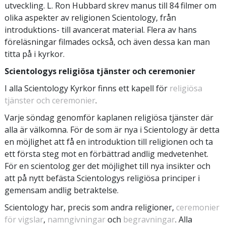
utveckling. L. Ron Hubbard skrev manus till 84 filmer om
olika aspekter av religionen Scientology, från
introduktions- till avancerat material. Flera av hans
föreläsningar filmades också, och även dessa kan man
titta på i kyrkor.
Scientologys religiösa tjänster och ceremonier
I alla Scientology Kyrkor finns ett kapell för
religiösa
tjänster och ceremonier
.
Varje söndag genomför kaplanen religiösa tjänster där
alla är välkomna. För de som är nya i Scientology är detta
en möjlighet att få en introduktion till religionen och ta
ett första steg mot en förbättrad andlig medvetenhet.
För en scientolog ger det möjlighet till nya insikter och
att på nytt befästa Scientologys religiösa principer i
gemensam andlig betraktelse.
Scientology har, precis som andra religioner,
ceremonier
för vigslar
,
namngivningar
och
begravningar
. Alla