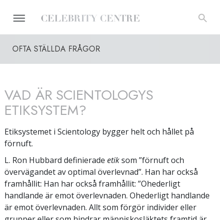
OFTA STÄLLDA FRÅGOR
VAD ÄR SCIENTOLOGYS
ETIKSYSTEM?
Etiksystemet i Scientology bygger helt och hållet på
förnuft.
L. Ron Hubbard definierade
etik
som ”förnuft och
övervägandet av optimal överlevnad”. Han har också
framhållit: Han har också framhållit: ”Ohederligt
handlande är emot överlevnaden. Ohederligt handlande
är emot överlevnaden. Allt som förgör individer eller
grupper eller som hindrar människosläktets framtid är