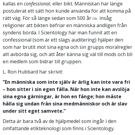
kallas en
confessional
, eller bikt. Människan har länge
postulerat ett sätt hon kunde använda för att komma på
rätt väg. För så länge sedan som 500 år
insåg
f.Kr.
religioner att bikten befriar en människa andligen från
syndens börda. I Scientology har man funnit att en
confessional (som är ett slags auditering) hjälper den
som har brutit mot sina egna och sin grupps moralregler
att avbörda sig, och att åter känna sig väl till mods och bli
en medlem som bidrar till gruppen.
L. Ron Hubbard har skrivit:
”En människa som inte själv är ärlig kan inte vara fri
– hon sitter i sin egen fälla. När hon inte kan avslöja
sina egna gärningar, är hon en fånge; hon måste
hålla sig undan från sina medmänniskor och är slav
under sitt eget samvete.”
Detta är bara två av de hjälpmedel som ingår i den
omfattande etikteknologi som finns i Scientology.