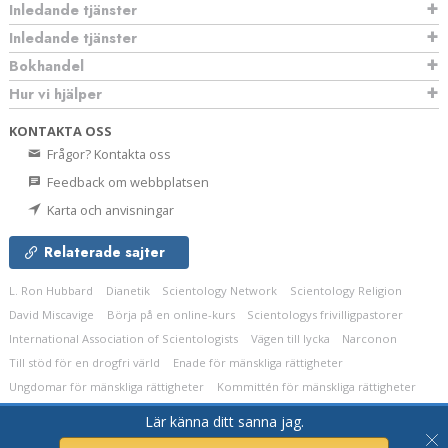
Inledande tjänster
Inledande tjänster
Bokhandel
Hur vi hjälper
KONTAKTA OSS
Frågor? Kontakta oss
Feedback om webbplatsen
Karta och anvisningar
Relaterade sajter
L. Ron Hubbard
Dianetik
Scientology Network
Scientology Religion
David Miscavige
Börja på en online-kurs
Scientologys frivilligpastorer
International Association of Scientologists
Vägen till lycka
Narconon
Till stöd för en drogfri värld
Enade för mänskliga rättigheter
Ungdomar för mänskliga rättigheter
Kommittén för mänskliga rättigheter
Lär känna ditt sanna jag.
© 2026
Church of Scientology Celebrity Centre International.
Alla rättigheter
förbehållna.
Integritetsmeddelande
•
Cookie-policy
•
Användarvillkor
•
Juridiskt