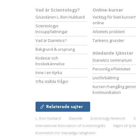
Vad är Scientology?
Online-kurser
Grundaren L. Ron Hubbard
Verktyg för livet-kurser
online
Scientologys
trosuppfattningar
Arbetets problem
Vad är Dianetics?
Tankens grunder
Bakgrund & ursprung
Inledande tjänster
Kodexar och
Dianetics seminarium
trosbekännelse
Personlig effektivitet
Inne i en Kyrka
Livsförbättring
Ofta ställda frågor
Kursen Framgång geno
kommunikation
Relaterade sajter
L. Ron Hubbard
Dianetik
Scientology Network
S
International Association of Scientologists
Vägen till lyck
Kommittén för mänskliga rättigheter