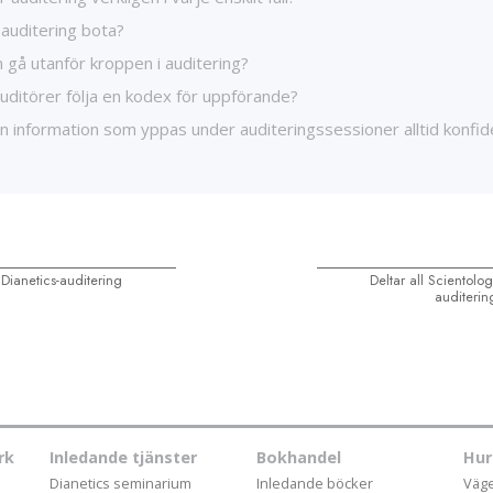
 auditering bota?
 gå utanför kroppen i auditering?
uditörer följa en kodex för uppförande?
n information som yppas under auditeringssessioner alltid konfide
Dianetics-auditering
Deltar all Scientolo
auditerin
rk
Inledande tjänster
Bokhandel
Hur
Dianetics seminarium
Inledande böcker
Vägen