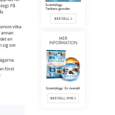
Scientology:
teg). På
Tankens grunder
ås
BESTÄLL
genom vilka
n annan
MER
 det en
INFORMATION
n sig om
vägarna.
an först
e
Scientology: En översikt
BESTÄLL DVD