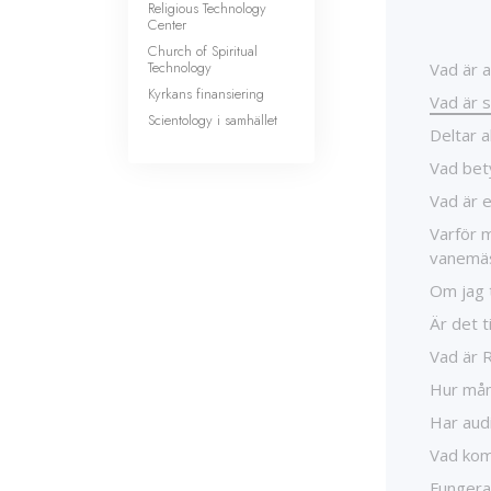
Religious Technology
Center
Church of Spiritual
Technology
Vad är a
Kyrkans finansiering
Vad är s
Scientology i samhället
Deltar a
Vad bet
Vad är 
Varför 
vanemäs
Om jag t
Är det t
Vad är 
Hur mån
Har aud
Vad komm
Fungerar