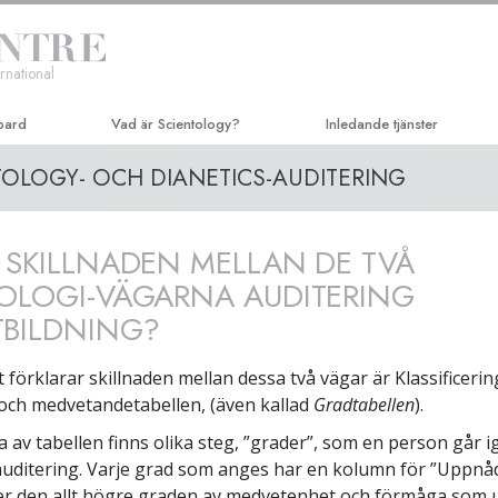
rnational
bard
Vad är Scientology?
Inledande tjänster
TOLOGY- OCH DIANETICS-AUDITERING
Trossatser och religiösa bruk
Hubbard-Dianetik-seminarie
Scientologys trossatser & kodexar
Kursen i personlig effektivit
 SKILLNADEN MELLAN DE TVÅ
Vad scientologer säger om
Livsförbättring
Scientology
OLOGI-VÄGARNA AUDITERING
Framgång genom kommunik
Träffa en scientolog
BILDNING?
Inne i en Kyrka
förklarar skillnaden mellan dessa två vägar är Klassificerin
Scientologys grundprinciper
och medvetandetabellen, (även kallad
Gradtabellen
).
En introduktion till Dianetics
a av tabellen finns olika steg, ”grader”, som en person går
 auditering. Varje grad som anges har en kolumn för ”Uppn
Kärlek och hat –
er den allt högre graden av medvetenhet och förmåga som 
Vad är storhet?