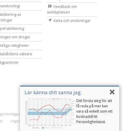
ieteknologi
Feedback om
webbplatsen
bilitering av
tslingar
Karta och anvisningar
rehabilitering
ningen om droger
kliga rättigheter
alvårdens väktare
lligpastorer
Lär känna ditt sanna jag.
Ditt första steg för att
få reda på mer kan
vara så enkelt som ett
ys frivilligpastorer
kostnadsfritt
er
Ungdomar för mänskliga rättigheter
Personlighetstest.