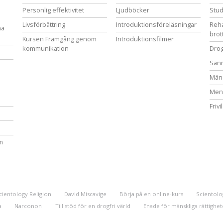
Personlig effektivitet
Ljudböcker
Stud
Livsförbättring
Introduktionsföreläsningar
Reha
na
brot
Kursen Framgång genom
Introduktionsfilmer
kommunikation
Drog
San
Mäns
Ment
Frivi
m
cientology Religion
David Miscavige
Börja på en online-kurs
Scientolog
a
Narconon
Till stöd för en drogfri värld
Enade för mänskliga rättighet