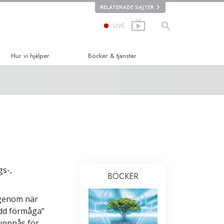
RELATERADE SAJTER
LIVE
Hur vi hjälper
Böcker & tjänster
t
Vägen till lycka
De inledande böckerna
et
Applied Scholastics
Ljudböcker
Criminon
Introduktions-
föreläsningar
ation
Narconon
Introduktionsfilmer
Sanningen om droger
Inledande tjänster
gs-,
Enade för mänskliga rättigheter
BÖCKER
Kommittén för mänskliga rättigheter
 igenom när
Scientologys frivilligpastorer
ådd förmåga”
uppnås för