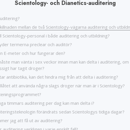
Scientology- och Dianetics-auditering
uditering?
killnaden mellan de två Scientology-vägarna auditering och utbild
ll Scientology-personal i både auditering och utbildning?
yder termerna preclear och auditör?
en E-meter och hur fungerar den?
måste man vänta i sex veckor innan man kan delta i auditering, o
sigt har tagit droger?
ar antibiotika, kan det hindra mig från att delta i auditering?
illåtet att använda några slags droger när man är i Scientology?
Reningsprogrammet?
ga timmars auditering per dag kan man delta i?
iteringsteknologin förändrats sedan Scientologys tidiga dagar?
er jag att få ut av auditering?
 auditering verkligen i varje enskilt fall?