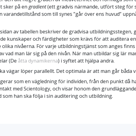
llt sker på en
gradient
(ett gradvis närmande, utfört steg för s
an varandetillstånd som till synes ”går över ens huvud” uppn
sidan av tabellen beskriver de gradvisa utbildningsstegen, 
e kunskaper och färdigheter som krävs för att auditera e
 olika nivåerna. För varje utbildningstjänst som anges finns
av vad man lär sig på den nivån. När man utbildar sig lär ma
delar (De
åtta dynamikerna
) i syftet att hjälpa andra.
ika vägar löper parallellt. Det optimala är att man går båda 
gerar som en vägledning för individen, från den punkt då h
ntakt med Scientology, och visar honom den grundläggand
 som han ska följa i sin auditering och utbildning.