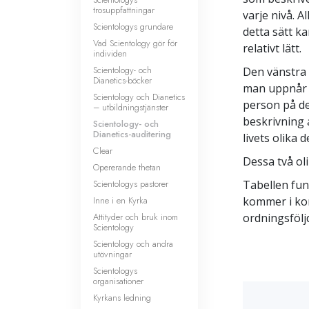
trosuppfattningar
varje nivå. A
Scientologys grundare
detta sätt k
Vad Scientology gör för
relativt lätt.
individen
Scientology- och
Den vänstra 
Dianetics-böcker
man uppnår d
Scientology och Dianetics
person på de
– utbildningstjänster
beskrivning 
Scientology- och
Dianetics-auditering
livets olika 
Clear
Dessa två ol
Opererande thetan
Scientologys pastorer
Tabellen fun
Inne i en Kyrka
kommer i ko
Attityder och bruk inom
ordningsföljd
Scientology
Scientology och andra
utövningar
Scientologys
organisationer
Kyrkans ledning