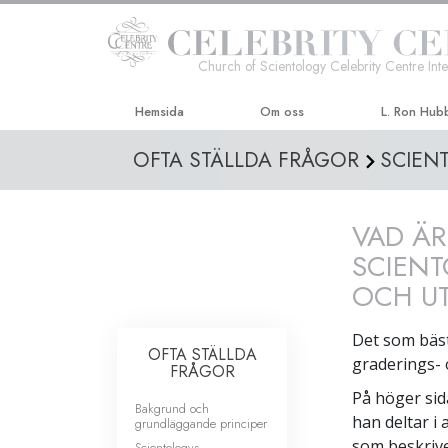
Church of Scientology Celebrity Centre Inte
Hemsida
Om oss
L. Ron Hub
OFTA STÄLLDA FRÅGOR
SCIEN
VAD ÄR
SCIENT
OCH UT
Det som bäst 
OFTA STÄLLDA
graderings- 
FRÅGOR
På höger sid
Bakgrund och
han deltar i
grundläggande principer
som beskriv
Scientologys