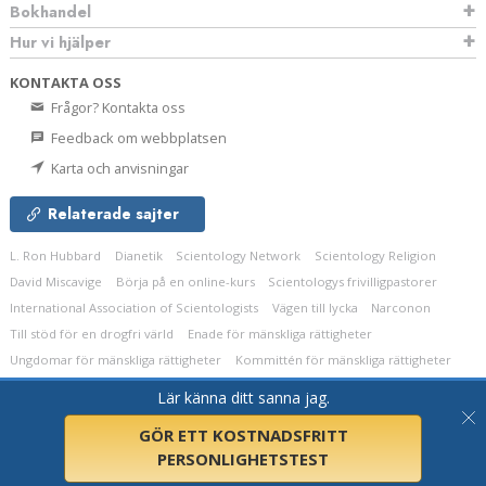
Bokhandel
Hur vi hjälper
KONTAKTA OSS
Frågor? Kontakta oss
Feedback om webbplatsen
Karta och anvisningar
Relaterade sajter
L. Ron Hubbard
Dianetik
Scientology Network
Scientology Religion
David Miscavige
Börja på en online-kurs
Scientologys frivilligpastorer
International Association of Scientologists
Vägen till lycka
Narconon
Till stöd för en drogfri värld
Enade för mänskliga rättigheter
Ungdomar för mänskliga rättigheter
Kommittén för mänskliga rättigheter
Lär känna ditt sanna jag.
© 2026
Church of Scientology Celebrity Centre International.
Alla rättigheter
förbehållna.
Integritetsmeddelande
•
Cookie-policy
•
Användarvillkor
•
Juridiskt
meddelande
GÖR ETT KOSTNADSFRITT
PERSONLIGHETSTEST