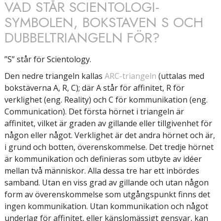
VAD STÅR SCIENTOLOGI-
SYMBOLEN, BOKSTAVEN S OCH
DUBBELTRIANGELN FÖR?
”S” står för Scientology.
Den nedre triangeln kallas
ARC-triangeln
(uttalas med
bokstäverna A, R, C); där A står för affinitet, R för
verklighet (eng. Reality) och C för kommunikation (eng.
Communication). Det första hörnet i triangeln är
affinitet, vilket är graden av gillande eller tillgivenhet för
någon eller något. Verklighet är det andra hörnet och är,
i grund och botten, överenskommelse. Det tredje hörnet
är kommunikation och definieras som utbyte av idéer
mellan två människor. Alla dessa tre har ett inbördes
samband. Utan en viss grad av gillande och utan någon
form av överenskommelse som utgångspunkt finns det
ingen kommunikation. Utan kommunikation och något
underlag för affinitet, eller känslomässigt gensvar, kan