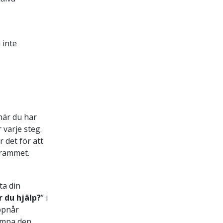
 inte
när du har
 varje steg.
 det för att
grammet.
ta din
 du hjälp?
” i
uppnår
lämpa den