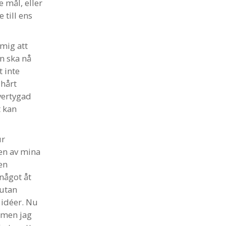
 mål, eller
 till ens
 mig att
an ska nå
t inte
 hårt
vertygad
t kan
ur
 en av mina
en
något åt
 utan
 idéer. Nu
 men jag