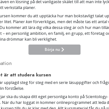
 även en lösning på det vanligaste skälet till att man inte lyc
t verkställa planer.
ursen kommer du att upptäcka hur man bokstavligt talat up
er litet. Planer
kan
förverkligas, men det måste tas ett antal v
t. Du kommer att lära dig vilka dessa steg är och hur man til
t – en personlig ambition, en familj, en grupp, ett företag 
dina drömmar kan bli verklighet.
Börja nu
ation
et är att studera kursen
r upplagd steg för steg med en serie läsuppgifter och frågo
in förståelse.
jar ska du skapa ditt eget personliga konto på Scientology-
. När du har loggat in kommer onlineprogrammet att leda 
 kursen tills du är klar med den. Allt kursmaterial får du på s