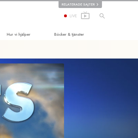
RELATERADE SAJTER
LIVE
Hur vi hjälper
Böcker & tjänster
t
Vägen till lycka
De inledande böckerna
et
Applied Scholastics
Ljudböcker
Criminon
Introduktions-
föreläsningar
ation
Narconon
Introduktionsfilmer
Sanningen om droger
Inledande tjänster
Enade för mänskliga rättigheter
Kommittén för mänskliga rättigheter
Scientologys frivilligpastorer