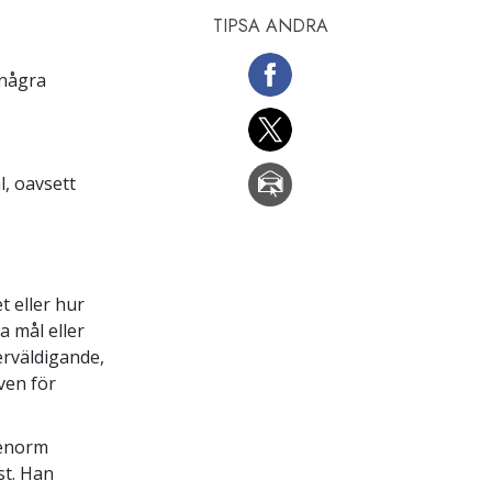
TIPSA ANDRA
 några
, oavsett
t eller hur
a mål eller
erväldigande,
även för
 enorm
st. Han