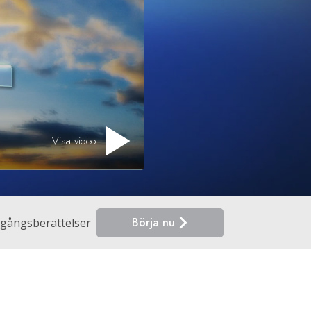
Visa video
Börja nu
gångsberättelser