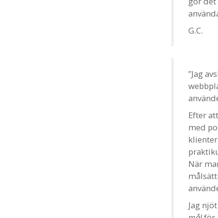
gör det
använda
G.C.
”Jag av
webbpla
använde
Efter a
med pote
klienter
praktik
När man
målsätt
använde
Jag njö
mål
för 