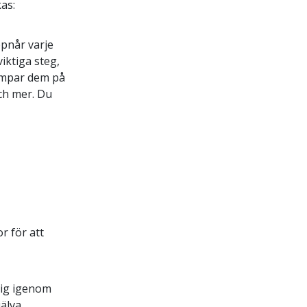
kas:
pnår varje
iktiga steg,
lämpar dem på
och mer. Du
r för att
dig igenom
jälva