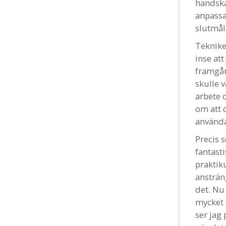
handska
anpassa 
slutmål
Teknike
inse at
framgång
skulle 
arbete 
om att 
använd
Precis
fantast
praktik
ansträn
det. Nu 
mycket 
ser jag