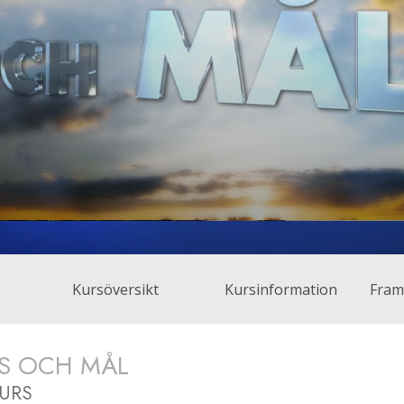
Kursöversikt
Kursinformation
Fram
S OCH MÅL
URS