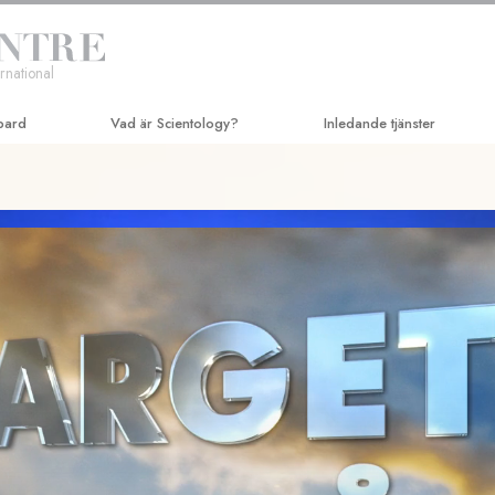
rnational
bard
Vad är Scientology?
Inledande tjänster
Trossatser och religiösa bruk
Hubbard-Dianetik-seminarie
Scientologys trossatser & kodexar
Kursen i personlig effektivit
Vad scientologer säger om
Livsförbättring
Scientology
Framgång genom kommunik
Träffa en scientolog
Inne i en Kyrka
Scientologys grundprinciper
En introduktion till Dianetics
Kärlek och hat –
Vad är storhet?