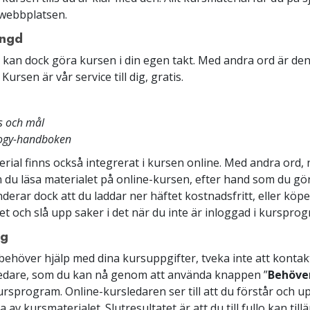
-webbplatsen.
ängd
 kan dock göra kursen i din egen takt. Med andra ord är den
Kursen är vår service till dig, gratis.
s och mål
logy-handboken
erial finns också integrerat i kursen online. Med andra ord, 
n du läsa materialet på online-kursen, efter hand som du gör
erar dock att du laddar ner häftet kostnadsfritt, eller köper
et och slå upp saker i det när du inte är inloggad i kurspro
ng
behöver hjälp med dina kursuppgifter, tveka inte att kontak
ledare, som du kan nå genom att använda knappen ”
Behöver
kursprogram. Online-kursledaren ser till att du förstår och 
 av kursmaterialet. Slutresultatet är att du till fullo kan til