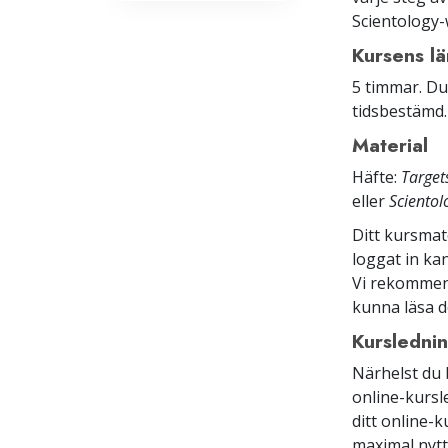
Scientology
Kursens l
5 timmar. Du
tidsbestämd. 
Material
Häfte:
Target
eller
Sciento
Ditt kursmat
loggat in ka
Vi rekommend
kunna läsa d
Kursledni
Närhelst du 
online-kurs
ditt online-
maximal nytta