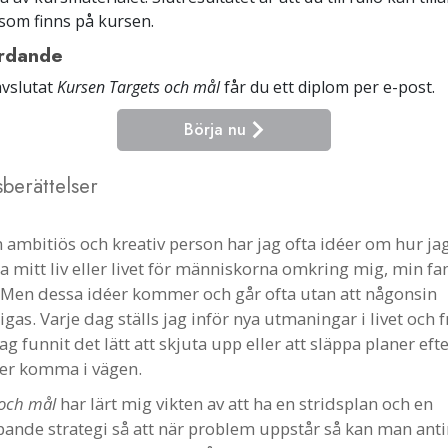
som finns på kursen.
ordande
avslutat
Kursen Targets och mål
får du ett diplom
per e-post
.
Börja nu
berättelser
 ambitiös och kreativ person har jag ofta idéer om hur ja
ra mitt liv eller livet för människorna omkring mig, min fa
 Men dessa idéer kommer och går ofta utan att någonsin
igas. Varje dag ställs jag inför nya utmaningar i livet och f
ag funnit det lätt att skjuta upp eller att släppa planer ef
der komma i vägen.
 och mål
har lärt mig vikten av att ha en stridsplan och en
pande strategi så att när problem uppstår så kan man ant