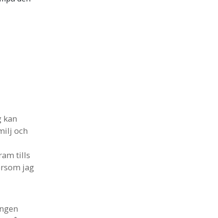
g kan
milj och
ram tills
tersom jag
ingen