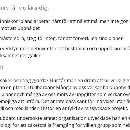
urs får du lära dig:
nniskor ibland arbetar hårt för att nå ett mål men inte gör
mot att uppnå det.
åste göra, steg-för-steg, för att förverkliga sina planer.
 verktyg man behöver för att bestämma och uppnå sina mål
rksamhet det gäller.
kt
saker och ting gjorda? Hur får man en dröm att bli verklighe
 en plan till fullbordan? Många av oss verkar ha ouppfylld
 planer och många av oss möts av uppgifter som verkar öv
omöjliga att utföra. Det är inte bara sant för individer utan 
ill och med länder. Historien är fylld av misslyckade projekt.
Hubbard undersökte ämnet organisation utvecklade han en
ologi för att säkerställa framgång för vilken grupp som hel