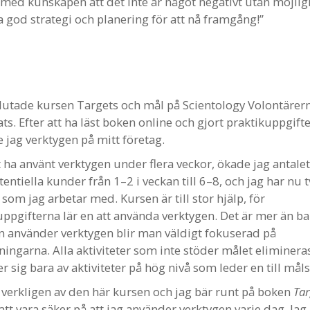
 med kunskapen att det inte är något negativt utan möjlig
 god strategi och planering för att nå framgång!”
slutade kursen Targets och mål på Scientology Volontärer
ts. Efter att ha läst boken online och gjort praktikuppgift
 jag verktygen på mitt företag.
tt ha använt verktygen under flera veckor, ökade jag antal
ntiella kunder från 1–2 i veckan till 6–8, och jag har nu 
 som jag arbetar med. Kursen är till stor hjälp, för
uppgifterna lär en att använda verktygen. Det är mer än bar
 använder verktygen blir man väldigt fokuserad på
ningarna. Alla aktiviteter som inte stöder målet eliminer
r sig bara av aktiviteter på hög nivå som leder en till mål
t verkligen av den här kursen och jag bär runt på boken
Tar
att vara säker på att jag använder verktygen varje dag. Jag 