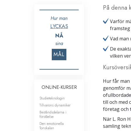
På denna k
Hur man
Varför mä
LYCKAS
framsteg 
NÅ
Vad man m
sina
De exakta
MÅL
vilken ve
Kursöversi
Hur får man 
ONLINE-KURSER
genomför man
ofullbordade
Studieteknologin
till och med 
Tillvarons dynamiker
företag och t
Beståndsdelarna i
förståelse
När L. Ron 
Den emotionella
samling tekn
Tonskalan