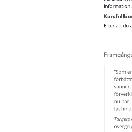
information 
Kursfullb
Efter att du 
Framgångs
”Som en
förbätt
vänner.
förverkl
nu har j
lät hin
Targets
övergri