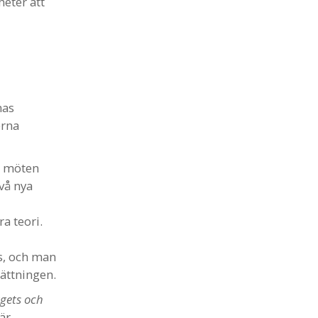
heter att
nas
erna
et möten
två nya
a teori.
as, och man
sättningen.
gets och
är