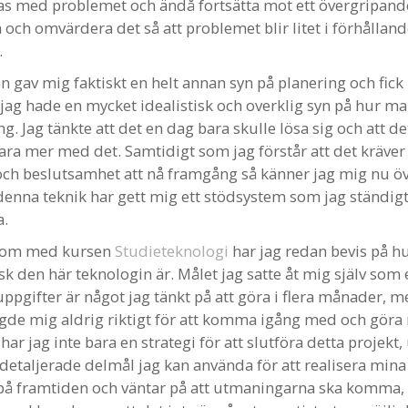
s med problemet och ändå fortsätta mot ett övergripande
och omvärdera det så att problemet blir litet i förhållande
.
n gav mig faktiskt en helt annan syn på planering och fick
t jag hade en mycket idealistisk och overklig syn på hur m
. Jag tänkte att det en dag bara skulle lösa sig och att de
vara mer med det. Samtidigt som jag förstår att det kräver
och beslutsamhet att nå framgång så känner jag mig nu ö
denna teknik har gett mig ett stödsystem som jag ständig
a.
 som med kursen
Studieteknologi
har jag redan bevis på h
isk den här teknologin är. Målet jag satte åt mig själv som
uppgifter är något jag tänkt på att göra i flera månader, m
gde mig aldrig riktigt för att komma igång med och göra 
har jag inte bara en strategi för att slutföra detta projekt,
detaljerade delmål jag kan använda för att realisera mina
 på framtiden och väntar på att utmaningarna ska komma,