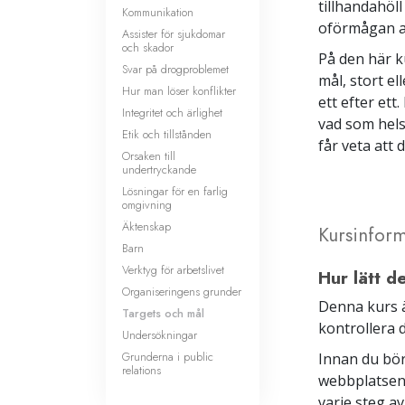
tillhandahöll
Kommunikation
oförmågan at
Assister för sjukdomar
och skador
På den här k
Svar på drogproblemet
mål, stort ell
Hur man löser konflikter
ett efter et
Integritet och ärlighet
vad som hels
Etik och tillstånden
får veta att 
Orsaken till
undertryckande
Lösningar för en farlig
omgivning
Äktenskap
Kursinform
Barn
Verktyg för arbetslivet
Hur lätt d
Organiseringens grunder
Denna kurs ä
Targets och mål
kontrollera d
Undersökningar
Grunderna i public
Innan du bör
relations
webbplatsen
varje steg av