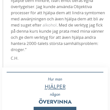
hjälpte dem mindre, tvärt emot deras egna
övertygelser. Jag kunde använda Objektiva
processer för att hjälpa dem att lindra symtomen
med avvänjningen och även hjälpa dem att bli av
med suget efter
alkohol
. Med de verktyg jag fick
på denna kurs kunde jag prata med mina vänner
och ge dem verktyg för att även hjälpa andra
hantera 2000-talets största samhällsproblem:
droger.”
C.H.
Hur man
HJÄLPER
någon
ÖVERVINNA