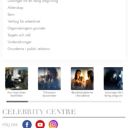
Lösningar för en farlig omgivning
Äktenskap
Barn
Verktyg för arbetslivet
Organiseringens grunder
Targets och mål
Undersökningar
Grunderna i public relations
Hur man löser
Tillvarons
Beståndsdelarna
Lösningar för en
konflikter
dynamiker
i förståelse
farlig omgivning
FÖLJ OSS