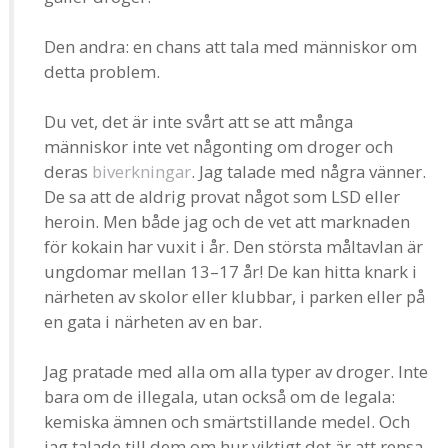
Den andra: en chans att tala med människor om
detta problem.
Du vet, det är inte svårt att se att många
människor inte vet någonting om droger och
deras
biverkningar
. Jag talade med några vänner.
De sa att de aldrig provat något som LSD eller
heroin. Men både jag och de vet att marknaden
för kokain har vuxit i år. Den största måltavlan är
ungdomar mellan 13–17 år! De kan hitta knark i
närheten av skolor eller klubbar, i parken eller på
en gata i närheten av en bar.
Jag pratade med alla om alla typer av droger. Inte
bara om de illegala, utan också om de legala:
kemiska ämnen och smärtstillande medel. Och
jag talade till dem om hur viktigt det är att rensa