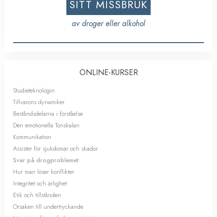
SITT MISSBRUK
av droger eller alkohol
ONLINE-KURSER
Studieteknologin
Tillvarons dynamiker
Beståndsdelarna i förståelse
Den emotionella Tonskalan
Kommunikation
Assister för sjukdomar och skador
Svar på drogproblemet
Hur man löser konflikter
Integritet och ärlighet
Etik och tillstånden
Orsaken till undertryckande