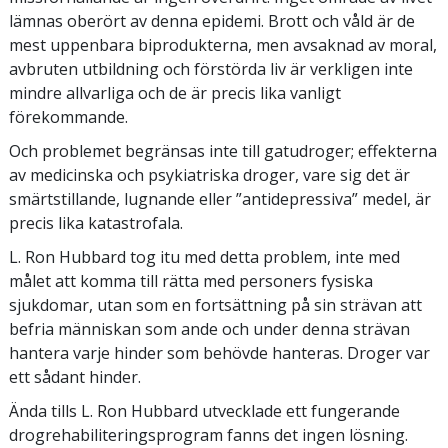
lämnas oberört av denna epidemi. Brott och våld är de
mest uppenbara biprodukterna, men avsaknad av moral,
avbruten utbildning och förstörda liv är verkligen inte
mindre allvarliga och de är precis lika vanligt
förekommande.
Och problemet begränsas inte till gatudroger; effekterna
av medicinska och psykiatriska droger, vare sig det är
smärtstillande, lugnande eller ”antidepressiva” medel, är
precis lika katastrofala.
L. Ron Hubbard tog itu med detta problem, inte med
målet att komma till rätta med personers fysiska
sjukdomar, utan som en fortsättning på sin strävan att
befria människan som ande och under denna strävan
hantera varje hinder som behövde hanteras. Droger var
ett sådant hinder.
Ända tills L. Ron Hubbard utvecklade ett fungerande
drogrehabiliteringsprogram fanns det ingen lösning.