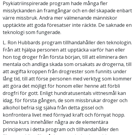
Psykiatriinspirerade program hade många fler
misslyckanden än framgångar och en del skapade enbart
värre missbruk. Andra mer välmenande människor
upptäckte att goda föresatser inte räckte. De saknade en
teknologi som fungerade.
L. Ron Hubbards program tillhandahåller den teknologin.
Från att hjälpa personen att upptäcka varför han eller
hon tog droger från första början, till att eliminera den
mentala och andliga skada som orsakats av drogerna, till
att avgifta kroppen från drogrester som funnits under
lång tid, till att förse personen med verktyg som kommer
att göra det möjligt för honom eller henne att förbli
drogfri för gott. Enligt hundratusentals vittnesmål kan
idag, för första gången, de som missbrukar droger och
alkohol befria sig själva från detta gissel och
konfrontera livet med förnyad kraft och förnyat hopp.
Denna kurs innehåller några av de elementära
principerna i detta program och tillhandahåller den