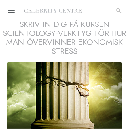
SKRIV IN DIG PÅ KURSEN
SCIENTOLOGY-VERKTYG FÖR HUR
MAN ÖVERVINNER EKONOMISK
STRESS