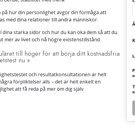
E
 på hur din personlighet avgör din förmåga att
s med dina relationer till andra människor.
Å
ll dina starka sidor och hur du kan öka dem så att du
ut mer av livet och nå högre existenstillstånd.
K
uläret till höger för att börja ditt kostnadsfria
L
etstest nu »
P
ghetstestet och resultatkonsultationen är helt
några förpliktelser alls – det är helt enkelt en
T
lighet att få reda på mer om dig själv.