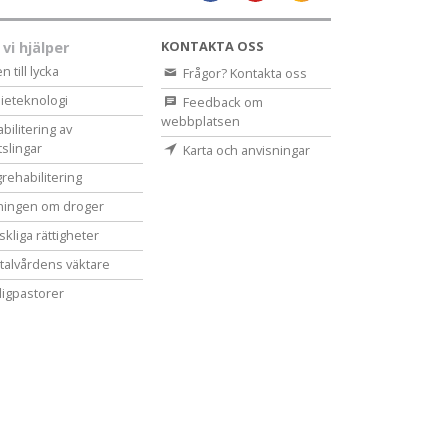
KONTAKTA OSS
 vi hjälper
 till lycka
Frågor? Kontakta oss
ieteknologi
Feedback om
webbplatsen
bilitering av
tslingar
Karta och anvisningar
rehabilitering
ningen om droger
kliga rättigheter
alvårdens väktare
lligpastorer