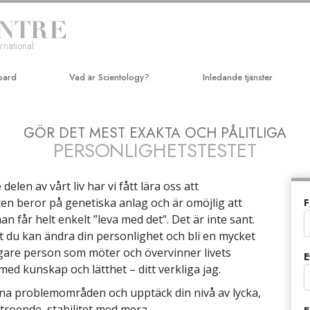
rnational
bard
Vad är Scientology?
Inledande tjänster
Trossatser och religiösa bruk
Hubbard-Dianetik-seminarie
GÖR DET MEST EXAKTA OCH PÅLITLIGA
Scientologys trossatser & kodexar
Kursen i personlig effektivit
PERSONLIGHETSTESTET
Vad scientologer säger om
Livsförbättring
Scientology
delen av vårt liv har vi fått lära oss att
Framgång genom kommunik
Träffa en scientolog
en beror på genetiska anlag och är omöjlig att
F
n får helt enkelt ”leva med det”. Det är inte sant.
Inne i en Kyrka
t du kan ändra din personlighet och bli en mycket
Scientologys grundprinciper
ligare person som möter och övervinner livets
E
ed kunskap och lätthet – ditt verkliga jag.
En introduktion till Dianetics
ina problemområden och upptäck din nivå av lycka,
Kärlek och hat –
Vad är storhet?
rtroende, stabilitet med mera.