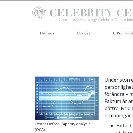
Church of Scientology Celebrity Centre Inte
Hemsida
Om oss
L. Ron Hub
Under större 
personlighet
förändra – ma
Faktum är at
bättre, lyck
utmaningar m
Testet Oxford Capacity Analysis
Hitta d
(OCA)
självfö