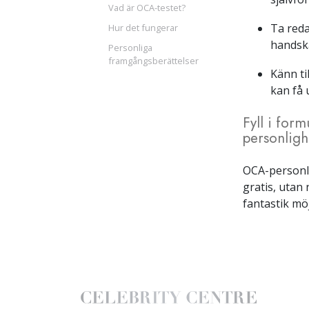
Vad är OCA-testet?
Ta reda
Hur det fungerar
handska
Personliga
framgångsberättelser
Känn ti
kan få 
Fyll i form
personligh
OCA-personli
gratis, utan 
fantastik möj