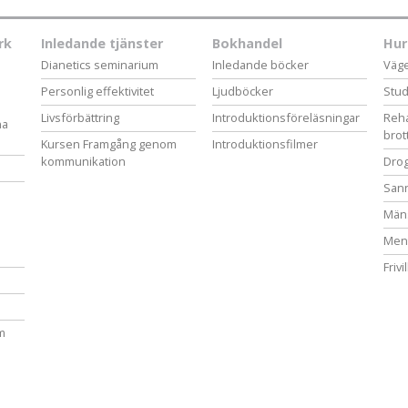
rk
Inledande tjänster
Bokhandel
Hur
Dianetics seminarium
Inledande böcker
Vägen
Personlig effektivitet
Ljudböcker
Stud
Livsförbättring
Introduktionsföreläsningar
Reha
na
brot
Kursen Framgång genom
Introduktionsfilmer
kommunikation
Drog
San
Mäns
Ment
Frivi
m