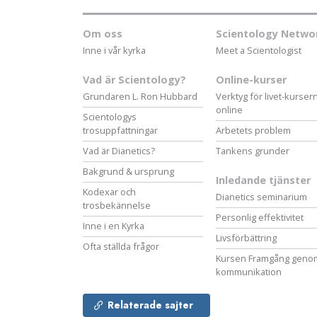
Om oss
Scientology Netwo
Inne i vår kyrka
Meet a Scientologist
Vad är Scientology?
Online-kurser
Grundaren L. Ron Hubbard
Verktyg för livet-kurser
online
Scientologys
trosuppfattningar
Arbetets problem
Vad är Dianetics?
Tankens grunder
Bakgrund & ursprung
Inledande tjänster
Kodexar och
Dianetics seminarium
trosbekännelse
Personlig effektivitet
Inne i en Kyrka
Livsförbättring
Ofta ställda frågor
Kursen Framgång geno
kommunikation
Relaterade sajter