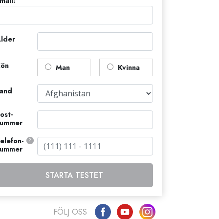
mail:
lder
ön
Man
Kvinna
and
ost­
nummer
elefon­
?
nummer
STARTA TESTET
FÖLJ OSS